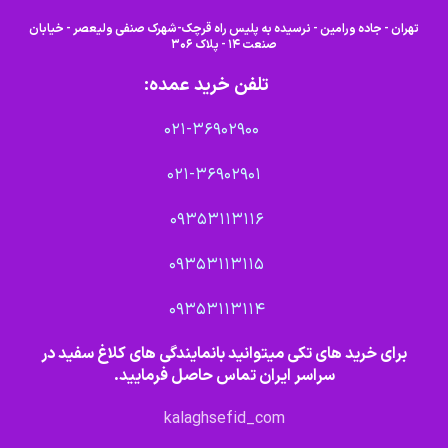
تهران - جاده ورامین - نرسیده به پلیس راه قرچک-شهرک صنفی ولیعصر - خیابان
صنعت 14 - پلاک 306
تلفن خرید عمده:
021-36902900
021-36902901
09353113116
09353113115
09353113114
برای خرید های تکی میتوانید بانمایندگی های کلاغ سفید در
سراسر ایران تماس حاصل فرمایید.
kalaghsefid_com